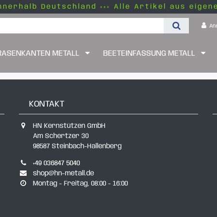
nnerhalb Deutschland +++ Alle Artikel aus eigen
An
RASENKANTEN METALL
BEETEINFASSUNG METALL
KONTAKT
HN Kernstützen GmbH
Am Schertzer 30
98587 Steinbach-Hallenberg
+49 036847 5040
shop@hn-metall.de
Montag - Freitag, 08:00 - 16:00