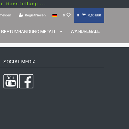
er Herstellung +++
melden
Registrieren
0
0
0,00 EUR
WANDREGALE
BEETUMRANDUNG METALL
SOCIAL MEDIA