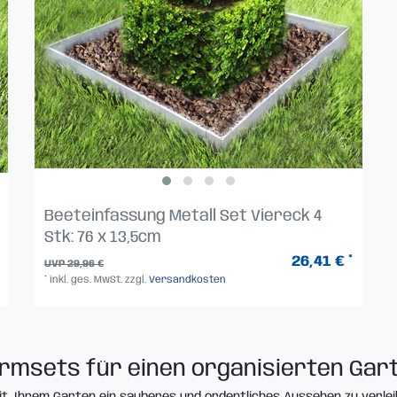
Beeteinfassung Metall Set Viereck 4
Stk: 76 x 13,5cm
26,41 € *
UVP 29,96 €
*
inkl. ges. MwSt.
zzgl.
Versandkosten
ormsets für einen organisierten Gar
t, Ihrem Garten ein sauberes und ordentliches Aussehen zu verlei