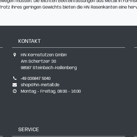
 bewegen müssen. Die leichten Beeteinfassungen aus Metall in Form
Trotz ihres geringen Gewichts bieten die HN Rasenkanten eine herv
KONTAKT
HN Kernstützen GmbH
Am Schertzer 30
98587 Steinbach-Hallenberg
+49 036847 5040
shop@hn-metall.de
Montag - Freitag, 08:00 - 16:00
SERVICE