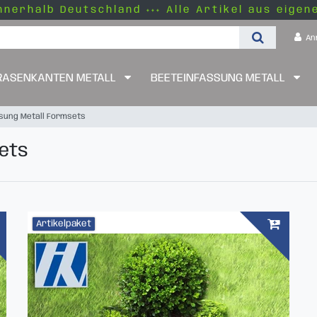
nnerhalb Deutschland +++ Alle Artikel aus eigen
An
RASENKANTEN METALL
BEETEINFASSUNG METALL
sung Metall Formsets
ets
Artikelpaket