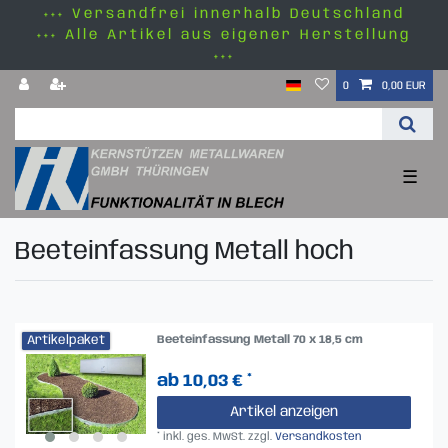
+++ Versandfrei innerhalb Deutschland
+++ Alle Artikel aus eigener Herstellung
+++
0
0,00 EUR
☰
Beeteinfassung Metall hoch
Artikelpaket
Beeteinfassung Metall 70 x 18,5 cm
ab 10,03 € *
Artikel anzeigen
*
inkl. ges. MwSt.
zzgl.
Versandkosten