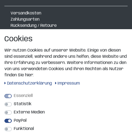
Versandkosten
Zahlungsarten
Rücksendung / Retoure
Verlegerechner mit Radlauf
Cookies
Verlegerechner Schmal
Verlegerechner Exklusiv
Wir nutzen Cookies auf unserer Website. Einige von diesen
Rasenkanten Katalog
sind essenziell, während andere uns helfen, diese Website und
Design Wandboard
Ihre Erfahrung zu verbessern. Weitere Informationen zu den
von uns verwendeten Cookies und Ihren Rechten als Nutzer
RECHTLICHES
finden Sie hier:
Daten­schutz­erklärung
Impressum
Widerrufsrecht
Essenziell
Widerrufsformular
Statistik
Impressum
Datenschutzerklärung
Externe Medien
AGB
PayPal
Kontakt
Funktional