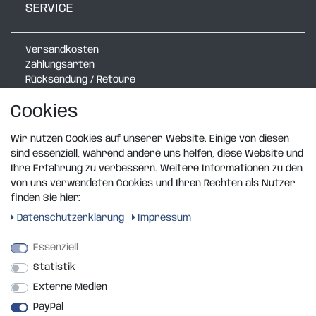
SERVICE
Versandkosten
Zahlungsarten
Rücksendung / Retoure
Verlegerechner mit Radlauf
Cookies
Verlegerechner Schmal
Verlegerechner Exklusiv
Wir nutzen Cookies auf unserer Website. Einige von diesen
Rasenkanten Katalog
sind essenziell, während andere uns helfen, diese Website und
Design Wandboard
Ihre Erfahrung zu verbessern. Weitere Informationen zu den
von uns verwendeten Cookies und Ihren Rechten als Nutzer
RECHTLICHES
finden Sie hier:
Daten­schutz­erklärung
Impressum
Widerrufsrecht
Essenziell
Widerrufsformular
Statistik
Impressum
Datenschutzerklärung
Externe Medien
AGB
PayPal
Kontakt